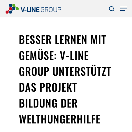
Skip
Men
to
search
Close
main
Menu
content
BESSER LERNEN MIT
GEMÜSE: V-LINE
GROUP UNTERSTÜTZT
DAS PROJEKT
BILDUNG DER
WELTHUNGERHILFE