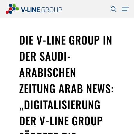
Skip
Men
to
search
Close
main
Menu
content
DIE V-LINE GROUP IN
DER SAUDI-
ARABISCHEN
ZEITUNG ARAB NEWS:
„DIGITALISIERUNG
DER V-LINE GROUP