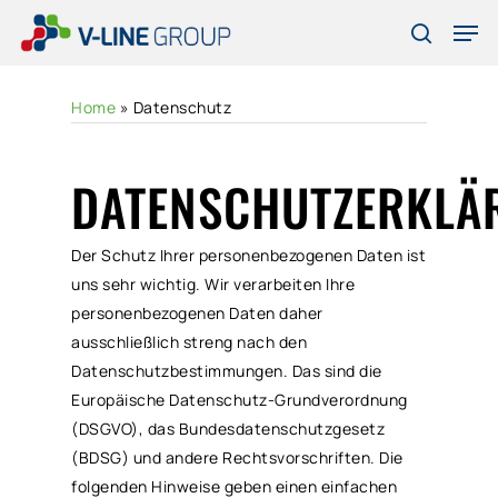
Skip
Men
to
search
Close
main
Menu
content
Home
»
Datenschutz
DATENSCHUTZERKLÄ
Der Schutz Ihrer personenbezogenen Daten ist
uns sehr wichtig. Wir verarbeiten Ihre
personenbezogenen Daten daher
ausschließlich streng nach den
Datenschutzbestimmungen. Das sind die
Europäische Datenschutz-Grundverordnung
(DSGVO), das Bundesdatenschutzgesetz
(BDSG) und andere Rechtsvorschriften. Die
folgenden Hinweise geben einen einfachen