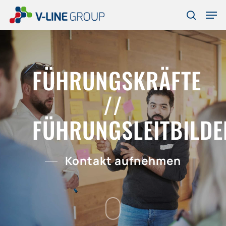
Skip
Men
to
search
Close
main
Menu
content
FÜHRUNGSKRÄFTE
//
FÜHRUNGSLEITBILDE
Kontakt aufnehmen