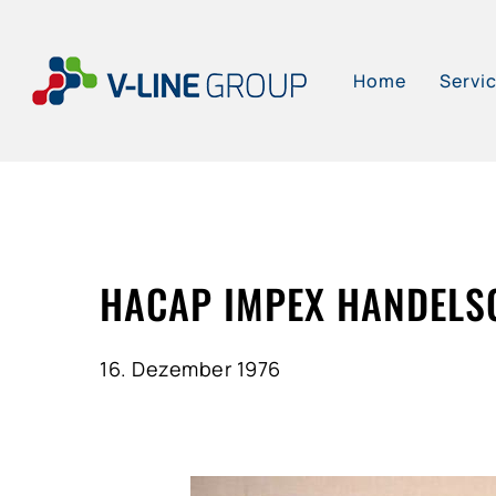
Skip
to
Home
Servi
main
content
HACAP IMPEX HANDELS
16. Dezember 1976
Hit enter to search or ESC to close