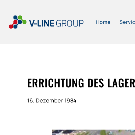
Skip
to
Home
Servi
main
content
ERRICHTUNG DES LAGER
16. Dezember 1984
Hit enter to search or ESC to close