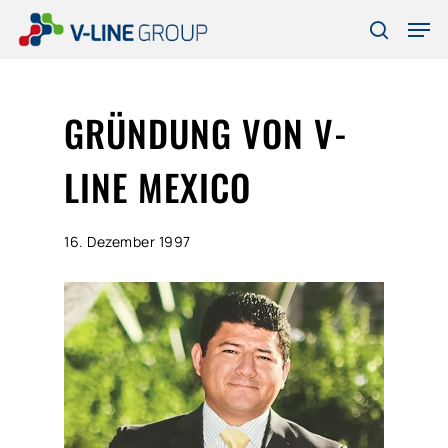
Skip
Men
to
search
Close
main
Menu
content
GRÜNDUNG VON V-
LINE MEXICO
16. Dezember 1997