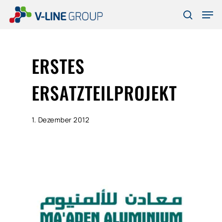
Skip
Men
to
search
Close
main
Menu
content
ERSTES
ERSATZTEILPROJEKT
1. Dezember 2012