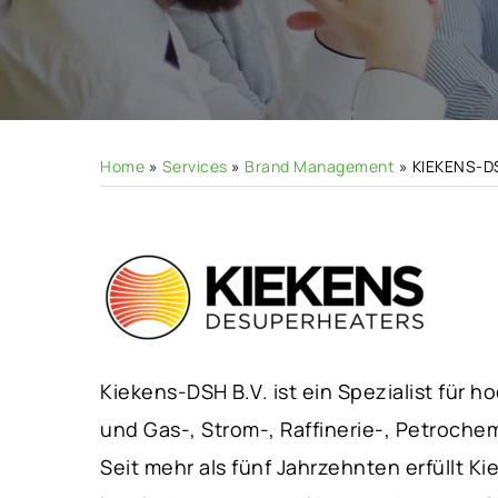
Hit enter to search or ESC to close
Home
»
Services
»
Brand Management
»
KIEKENS-D
Kiekens-DSH B.V. ist ein Spezialist für
und Gas-, Strom-, Raffinerie-, Petrochem
Seit mehr als fünf Jahrzehnten erfüllt 