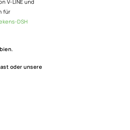
on V-LINE und
n für
iekens-DSH
bien.
East oder unsere