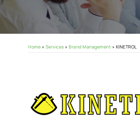
Hit enter to search or ESC to close
Home
»
Services
»
Brand Management
»
KINETROL