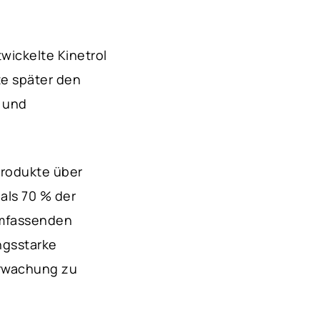
wickelte Kinetrol
te später den
- und
 Produkte über
als 70 % der
umfassenden
ngsstarke
erwachung zu