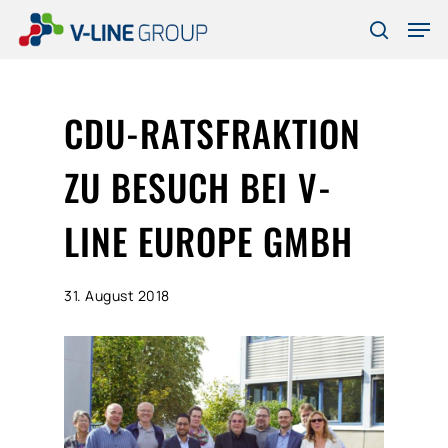
Skip
Men
to
search
Close
main
Menu
content
CDU-RATSFRAKTION
ZU BESUCH BEI V-
LINE EUROPE GMBH
31. August 2018