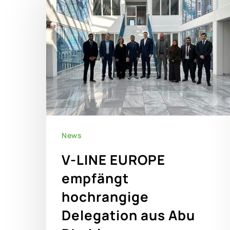
News
V-LINE EUROPE
empfängt
hochrangige
Hit enter to search or ESC to close
Delegation aus Abu