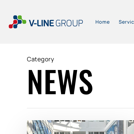
Skip
to
Home
Servi
main
content
Category
NEWS