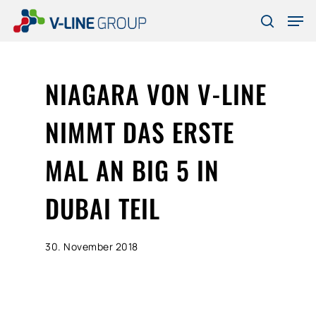
Skip
Men
to
search
Close
main
Menu
content
NIAGARA VON V-LINE
NIMMT DAS ERSTE
MAL AN BIG 5 IN
DUBAI TEIL
30. November 2018