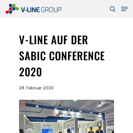
Skip
Men
to
search
Close
main
Menu
content
V-LINE AUF DER
SABIC CONFERENCE
2020
28. Februar 2020