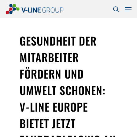
Skip
Men
to
search
Close
main
Menu
content
GESUNDHEIT DER
MITARBEITER
FÖRDERN UND
UMWELT SCHONEN:
V-LINE EUROPE
BIETET JETZT