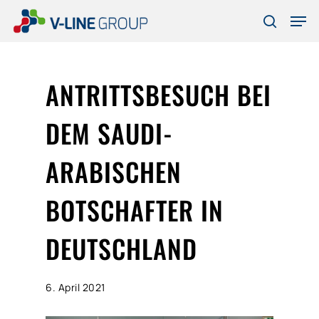
Skip
Men
to
search
Close
main
Menu
content
ANTRITTSBESUCH BEI
DEM SAUDI-
ARABISCHEN
BOTSCHAFTER IN
DEUTSCHLAND
6. April 2021