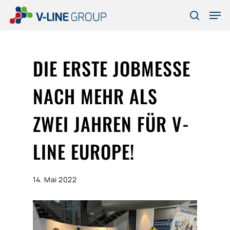
Skip
Men
to
search
Close
main
Menu
content
DIE ERSTE JOBMESSE
NACH MEHR ALS
ZWEI JAHREN FÜR V-
LINE EUROPE!
14. Mai 2022