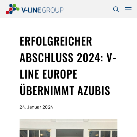
Skip
Men
to
search
Close
main
Menu
content
ERFOLGREICHER
ABSCHLUSS 2024: V-
LINE EUROPE
ÜBERNIMMT AZUBIS
24. Januar 2024