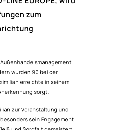
 V-LINE EUROPE, wird
üfungen zum
richtung
ich Außenhandelsmanagement.
dern wurden 96 bei der
milian erreichte in seinem
 Anerkennung sorgt.
ilian zur Veranstaltung und
ch besonders sein Engagement
leiß und Sorgfalt gemeistert,