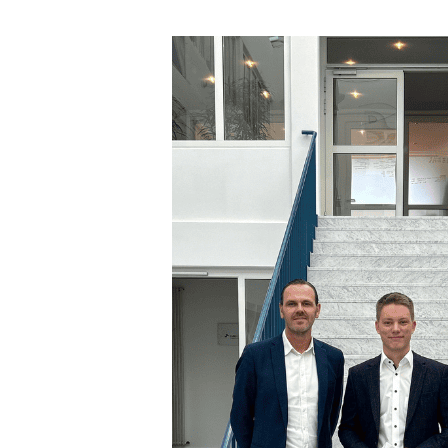
Hit enter to search or ESC to close