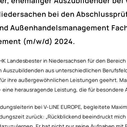
r, ehemaliger Auszubildender bei
Niedersachen bei den Abschlusspr
und Außenhandelsmanagement Fach
ment (m/w/d) 2024.
IHK Landesbester in Niedersachsen für den Bere
 Auszubildenden aus unterschiedlichen Berufsfel
ür ihre außergewöhnlichen Leistungen geehrt. Maxi
– eine herausragende Leistung, die für besondere
ldungsleiterin bei V-LINE EUROPE, begleitete Maxim
bildungszeit zurück: „Rückblickend beeindruckt mi
dazuzulernen. Er hat nicht nur seine Aufgaben mit F