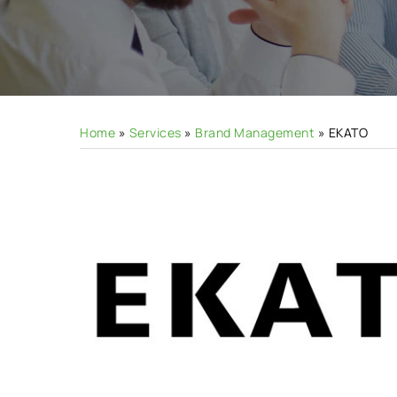
Hit enter to search or ESC to close
Home
»
Services
»
Brand Management
»
EKATO