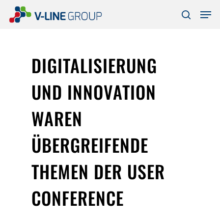
Skip
Men
to
search
Close
main
Menu
content
DIGITALISIERUNG
UND INNOVATION
WAREN
ÜBERGREIFENDE
THEMEN DER USER
CONFERENCE