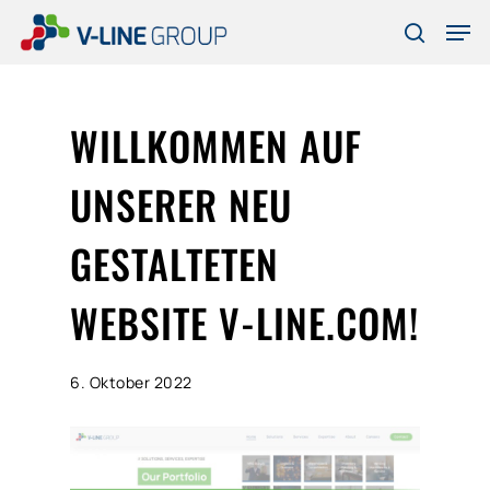
Skip
Men
to
search
Close
main
Menu
content
WILLKOMMEN AUF
UNSERER NEU
GESTALTETEN
WEBSITE V-LINE.COM!
6. Oktober 2022